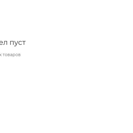
ел пуст
х товаров