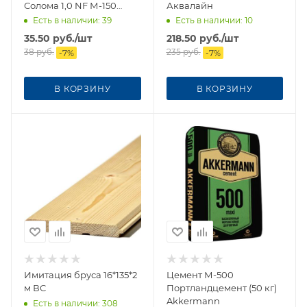
Солома 1,0 NF М-150
Аквалайн
(Казань)
Есть в наличии
: 39
Есть в наличии
: 10
35.50
руб.
/шт
218.50
руб.
/шт
38
руб.
235
руб.
-
7
%
-
7
%
В КОРЗИНУ
В КОРЗИНУ
Имитация бруса 16*135*2
Цемент М-500
м ВС
Портландцемент (50 кг)
Akkermann
Есть в наличии
: 308