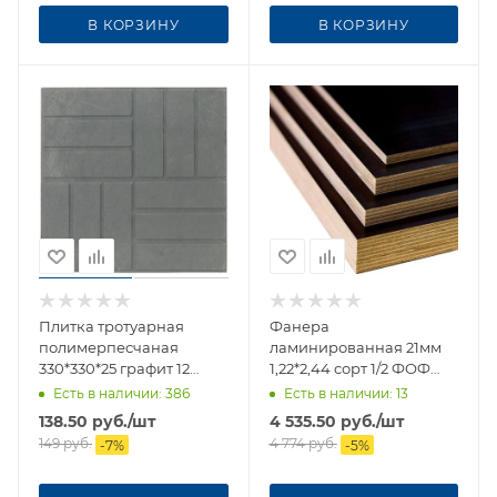
В КОРЗИНУ
В КОРЗИНУ
Плитка тротуарная
Фанера
полимерпесчаная
ламинированная 21мм
330*330*25 графит 12
1,22*2,44 сорт 1/2 ФОФ
кирпичей
гладкая/гладкая
Есть в наличии
: 386
Есть в наличии
: 13
138.50
руб.
/шт
4 535.50
руб.
/шт
149
руб.
4 774
руб.
-
7
%
-
5
%