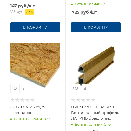
Есть в наличии
: 95
147
руб.
/шт
158
руб.
725
руб.
/шт
-
7
%
В КОРЗИНУ
В КОРЗИНУ
ОСБ 9 мм 2,50*1,25
ПРЕМИАЛ ELEPHANT
Нововятск
Вертикальный профиль
ЛАТУНЬ браш 5,4м
Есть в наличии
: 877
ТРАПЕЦИЯ
Есть в наличии
: 21.6