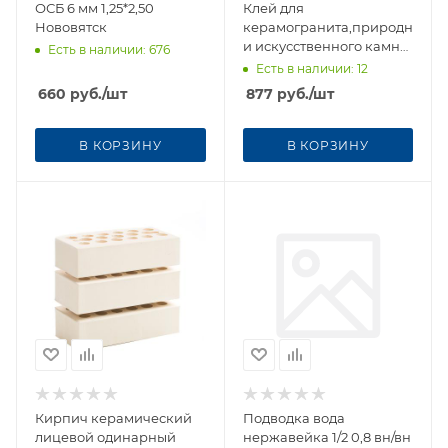
ОСБ 6 мм 1,25*2,50
Клей для
Нововятск
керамогранита,природного
и искусственного камня
Есть в наличии
: 676
Bergauf Extra Fixer (С2Т)
Есть в наличии
: 12
25 кг
660
руб.
/шт
877
руб.
/шт
В КОРЗИНУ
В КОРЗИНУ
Кирпич керамический
Подводка вода
лицевой одинарный
нержавейка 1/2 0,8 вн/вн