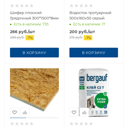
Шифер плоский
Водосток тротуарный
Грядочный 300*1500*8мм
500х160х50 серый
Есть в наличии
: 735
Есть в наличии
: 17
266
руб.
/шт
200
руб.
/шт
286
руб.
215
руб.
-
7
%
-
7
%
В КОРЗИНУ
В КОРЗИНУ