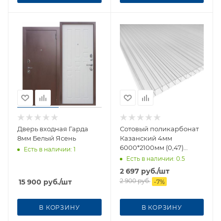
Дверь входная Гарда
Сотовый поликарбонат
8мм Белый Ясень
Казанский 4мм
6000*2100мм (0,47)
Есть в наличии
: 1
желтый УЦЕНКА
Есть в наличии
: 0.5
2 697
руб.
/шт
2 900
руб.
15 900
руб.
/шт
-
7
%
В КОРЗИНУ
В КОРЗИНУ