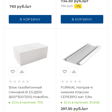
734.50
руб.
/шт
790
руб.
765
руб.
/шт
-
7
%
В КОРЗИНУ
В КОРЗИНУ
Блок газобетонный
FURNIAL Направ-я
стеновой В 3,5 Д500
нижняя Классик
(600*300*200) Новоблок
СЕРЕБРО мат. 5,9м
(50шт/поддон)
Есть в наличии
: 700
Есть в наличии
: 35.848
297.50
руб.
/шт