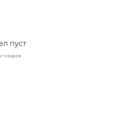
ел пуст
х товаров