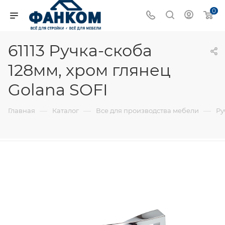
0
61113 Ручка-скоба
128мм, хром глянец
Golana SOFI
—
—
—
Главная
Каталог
Все для производства мебели
Ру