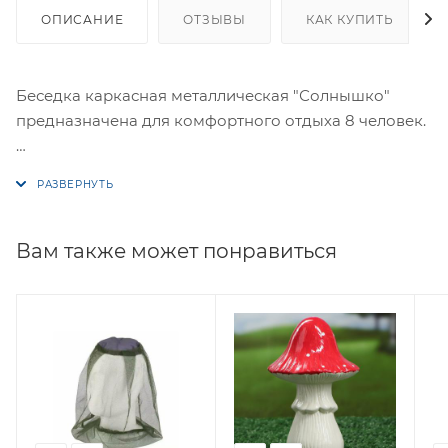
ОПИСАНИЕ
ОТЗЫВЫ
КАК КУПИТЬ
Беседка каркасная металлическая "Солнышко"
предназначена для комфортного отдыха 8 человек.
Комплектация:
Стальной каркас из оцинкованной трубы 20х40 мм
Стол и скамьи из дерева
Вам также может понравиться
Метизы
Крыша - цветной сотовый поликарбонат
Размеры:
Длина основания/крыши - 1,9 м/2,7 м
Ширина основания/крыши - 1,9 м
высота - 1,9 м