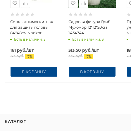
Сетка антимоскитная
Садовая фигура Гриб
П
для защиты головы
Мухомор 12*12*20см
у
84*48см Nadzor
1454744
м
Есть в наличии
: 3
Есть в наличии
: 3
161
руб.
/шт
313.50
руб.
/шт
18
173
руб.
337
руб.
20
-
7
%
-
7
%
В КОРЗИНУ
В КОРЗИНУ
КАТАЛОГ