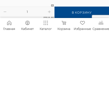
г. Киров, п. Садаковский, ул.
В КОРЗИНУ
Московская, 2б
Главная
Кабинет
Каталог
Корзина
Избранные
Сравнени
2026 © Интернет-магазин Фанком
Сайт создан компанией
IT Архитектура