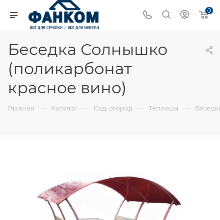
0
Беседка Солнышко
(поликарбонат
красное вино)
—
—
—
—
Главная
Каталог
Сад, огород
Теплицы
Беседк